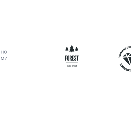
шно
ями