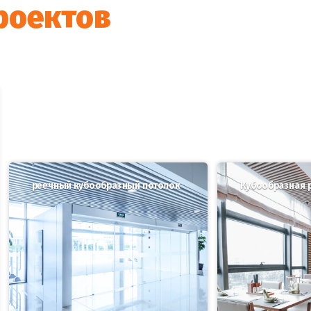
роектов
реечный кубообразный потолок
Кубообразная 