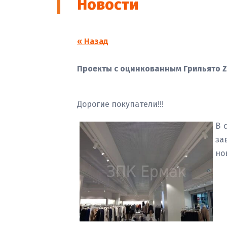
Новости
« Назад
Проекты с оцинкованным Грильято Z
Дорогие покупатели!!!
В 
за
но